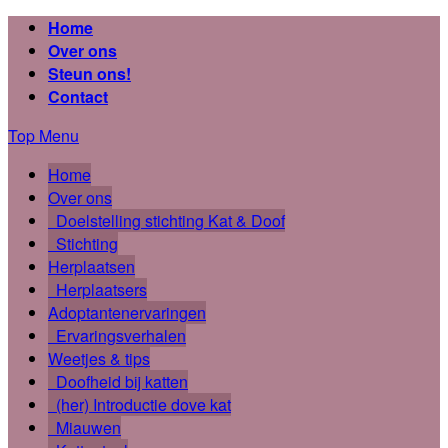
Home
Over ons
Steun ons!
Contact
Top Menu
Home
Over ons
Doelstelling stichting Kat & Doof
Stichting
Herplaatsen
Herplaatsers
Adoptantenervaringen
Ervaringsverhalen
Weetjes & tips
Doofheid bij katten
(her) Introductie dove kat
Miauwen