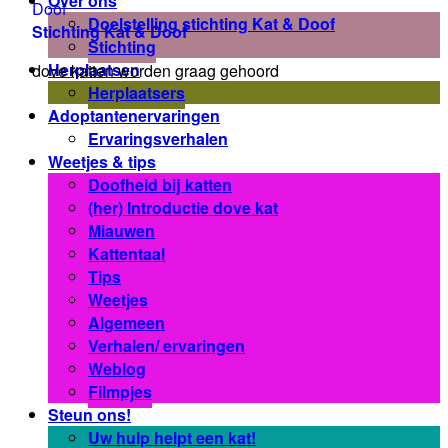
Over ons
Doelstelling stichting Kat & Doof
Stichting Kat & Doof
Stichting
Herplaatsen
dove katten worden graag gehoord
Herplaatsers
Adoptantenervaringen
Ervaringsverhalen
Weetjes & tips
Doofheid bij katten
(her) Introductie dove kat
Miauwen
Kattentaal
Tips
Weetjes
Algemeen
Verhalen/ ervaringen
Weblog
Filmpjes
Steun ons!
Uw hulp helpt een kat!