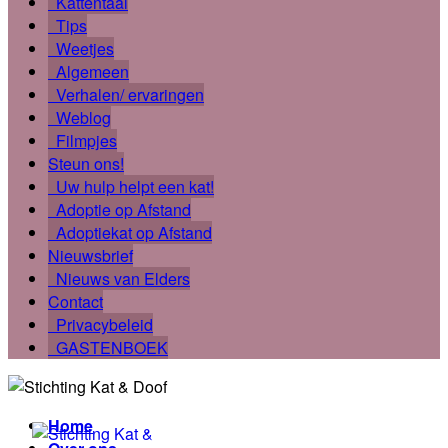
Kattentaal
Tips
Weetjes
Algemeen
Verhalen/ ervaringen
Weblog
Filmpjes
Steun ons!
Uw hulp helpt een kat!
Adoptie op Afstand
Adoptiekat op Afstand
Nieuwsbrief
Nieuws van Elders
Contact
Privacybeleid
GASTENBOEK
Home