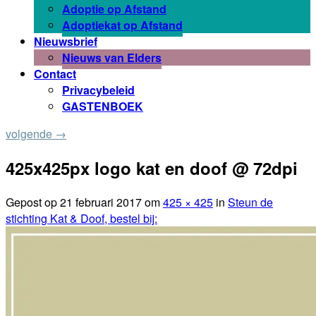
Adoptie op Afstand
Adoptiekat op Afstand
Nieuwsbrief
Nieuws van Elders
Contact
Privacybeleid
GASTENBOEK
volgende →
425x425px logo kat en doof @ 72dpi
Gepost op
21 februari 2017
om
425 × 425
in
Steun de
stichting Kat & Doof, bestel bij: